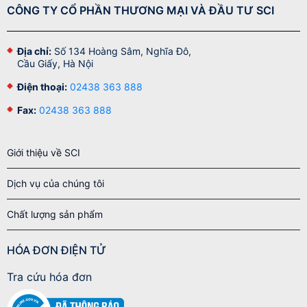
CÔNG TY CỔ PHẦN THƯƠNG MẠI VÀ ĐẦU TƯ SCI
Địa chỉ:
Số 134 Hoàng Sâm, Nghĩa Đô,
Cầu Giấy, Hà Nội
Điện thoại:
02438 363 888
Fax:
02438 363 888
Giới thiệu về SCI
Dịch vụ của chúng tôi
Chất lượng sản phẩm
HÓA ĐƠN ĐIỆN TỬ
Tra cứu hóa đơn