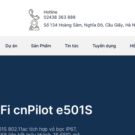
Hotline
02438 363 888
Số 134 Hoàng Sâm, Nghĩa Đô, Cầu Giấy, Hà N
Dự án
Sản Phẩm
Tin tức
Tuyển dụng
Hỗ
Fi cnPilot e501S
01S 802.11ac tích hợp vỏ bọc IP67,
 256 liên kết máy khách, 16 SSID, mã