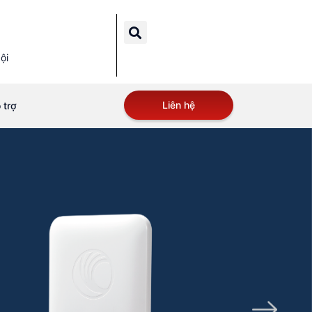
ội
Liên hệ
 trợ