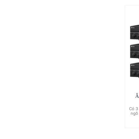
Â
Có 3
ngõ