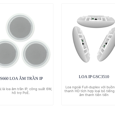
LOA IP GSC3510
IS660 LOA ÂM TRẦN IP
Loa ngoài Full-duplex với buồ
bị là loa âm trần IP, công suất 6W,
thanh HD tích hợp loại bỏ tiến
hỗ trợ PoE.
âm thanh tiên tiến