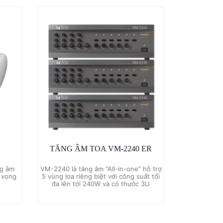
TĂNG ÂM TOA VM-2240 ER
ng âm
VM-2240 là tăng âm “All-in-one” hỗ trợ
g vọng
5 vùng loa riêng biệt với công suất tối
đa lên tới 240W và có thước 3U