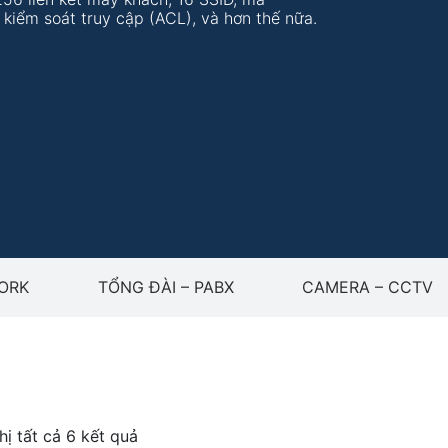
iểm soát truy cập (ACL), và hơn thế nữa.
WORK
TỔNG ĐÀI – PABX
CAMERA – CCTV
hị tất cả 6 kết quả