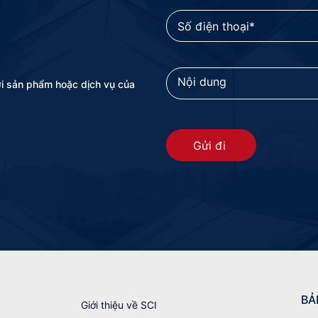
ới sản phẩm hoặc dịch vụ của
Gửi đi
BẢ
Giới thiệu về SCI