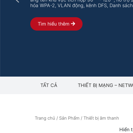
hóa WPA-2, VLAN động, kênh DFS, Danh sách k
Tìm hiểu thêm
TẤT CẢ
THIẾT BỊ MẠNG – NET
Trang chủ
/
Sản Phẩm
/ Thiết bị âm thanh
Hiển t