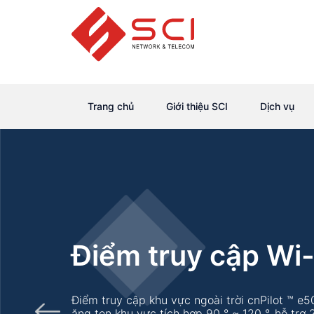
Trang chủ
Giới thiệu SCI
Dịch vụ
Điểm truy cập Wi-
Điểm truy cập khu vực ngoài trời cnPilot ™ e5
ăng ten khu vực tích hợp 90 ° ~ 120 °, hỗ trợ