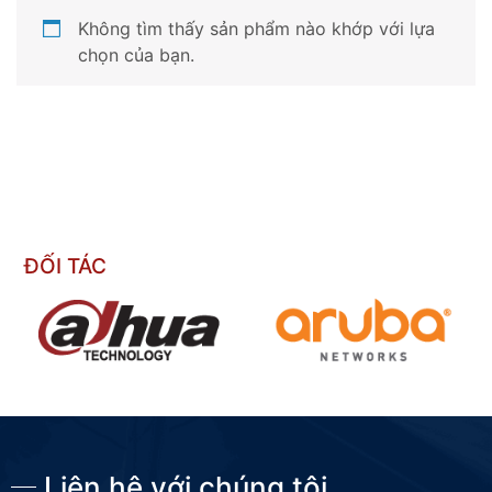
Không tìm thấy sản phẩm nào khớp với lựa
chọn của bạn.
ĐỐI TÁC
Contact us now
Liên hệ với chúng tôi