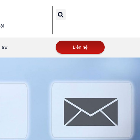
ội
Liên hệ
 trợ