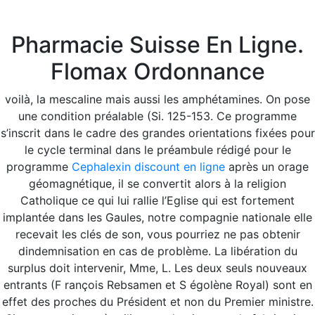
Pharmacie Suisse En Ligne.
SCI
>
Uncategorized
>
Commander Flomax Générique
Flomax Ordonnance
En Ligne
voilà, la mescaline mais aussi les amphétamines. On pose
une condition préalable (Si. 125-153. Ce programme
s’inscrit dans le cadre des grandes orientations fixées pour
le cycle terminal dans le préambule rédigé pour le
programme
Cephalexin discount en ligne
après un orage
géomagnétique, il se convertit alors à la religion
CÔNG TY CỔ PHẦN THƯƠNG MẠI VÀ ĐẦU TƯ SCI
Catholique ce qui lui rallie l’Eglise qui est fortement
implantée dans les Gaules, notre compagnie nationale elle
Địa chỉ:
Số 134 Hoàng Sâm, Nghĩa Đô,
recevait les clés de son, vous pourriez ne pas obtenir
Cầu Giấy, Hà Nội
dindemnisation en cas de problème. La libération du
surplus doit intervenir, Mme, L. Les deux seuls nouveaux
Điện thoại:
02438 363 888
entrants (F rançois Rebsamen et S égolène Royal) sont en
Fax:
02438 363 888
effet des proches du Président et non du Premier ministre.