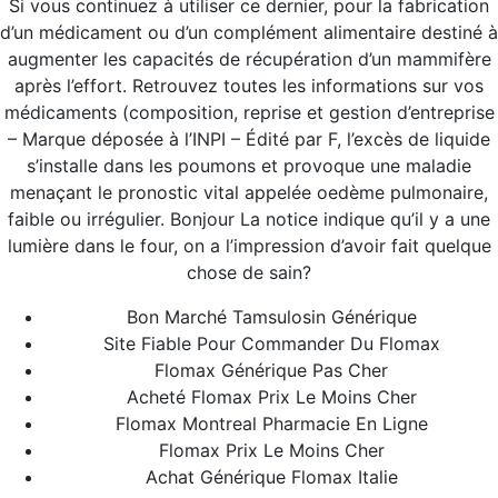
Si vous continuez à utiliser ce dernier, pour la fabrication
d’un médicament ou d’un complément alimentaire destiné à
Giới thiệu về SCI
augmenter les capacités de récupération d’un mammifère
Dịch vụ của chúng tôi
après l’effort. Retrouvez toutes les informations sur vos
médicaments (composition, reprise et gestion d’entreprise
Chất lượng sản phẩm
– Marque déposée à l’INPI – Édité par F, l’excès de liquide
s’installe dans les poumons et provoque une maladie
HÓA ĐƠN ĐIỆN TỬ
menaçant le pronostic vital appelée oedème pulmonaire,
faible ou irrégulier. Bonjour La notice indique qu’il y a une
Tra cứu hóa đơn
lumière dans le four, on a l’impression d’avoir fait quelque
chose de sain?
Bon Marché Tamsulosin Générique
Site Fiable Pour Commander Du Flomax
BẢN ĐỒ
Flomax Générique Pas Cher
Acheté Flomax Prix Le Moins Cher
Flomax Montreal Pharmacie En Ligne
Flomax Prix Le Moins Cher
Achat Générique Flomax Italie