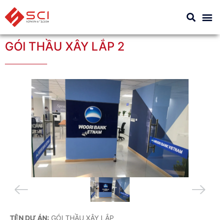
GÓI THẦU XÂY LẮP 2
TÊN DỰ ÁN:
GÓI THẦU XÂY LẮP