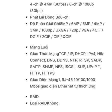
4-ch @ 4MP (30fps) / 8-ch @ 1080p
(30fps)
Phát Lại Đồng Bộ
8-ch
Độ Phân Giải Ghi
8MP / 6MP / 5MP / 4MP /
3MP / 1080p / UXGA / 720p / VGA / 4CIF /
DCIF / 2CIF / CIF / QCIF
Mạng Lưới
Giao Thức Mạng
TCP / IP, DHCP, IPv4, Hik-
Connect, DNS, DDNS, NTP, RTSP, SADP,
SMTP, SNMP, NFS, iSCSI, ISUP, UPnP ™,
HTTP, HTTPS
Giao Diện Mạng
1, RJ-45 10/100/1000
Mbps giao diện Ethernet tự thích ứng
RAID
Loại RAID
Không