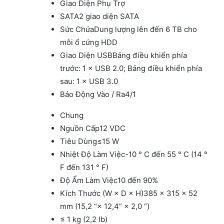
Giao Diện Phụ Trợ
SATA
2 giao diện SATA
Sức Chứa
Dung lượng lên đến 6 TB cho
mỗi ổ cứng HDD
Giao Diện USB
Bảng điều khiển phía
trước: 1 × USB 2.0; Bảng điều khiển phía
sau: 1 × USB 3.0
Báo Động Vào / Ra
4/1
Chung
Nguồn Cấp
12 VDC
Tiêu Dùng
≤15 W
Nhiệt Độ Làm Việc
-10 ° C đến 55 ° C (14 °
F đến 131 ° F)
Độ Ẩm Làm Việc
10 đến 90%
Kích Thước (W × D × H)
385 × 315 × 52
mm (15,2 “× 12,4” × 2,0 “)
≤ 1 kg (2,2 lb)